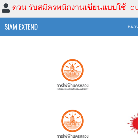
ด่วน รับสมัครพนักงานเขียนแบบใช้ a
SIAM EXTEND
หน้า
งานติดตั้งตู้ควบคุมไฟฟ้าหลัก มูลค่า3.5ล้าน
บริษ
บบ ไฟฟ้า
3.5ล้าน,2564,ผลงานของเรา,ระบบ
2564,
ารไฟฟ้า
,
ไฟฟ้า
,
2412 ผู้ชม
กฟน.งานวางสายป้อนไฟฟ้าใต้ดิน 24 kV ศรีเอี่ยม
ดวงตะวันเพ็ชร
ค
บบ ไฟฟ้า
ดวงตะวันเพ็ชร,ผลงานของ
ารไฟฟ้า
,
2564,
เรา,2564,ระบบ ไฟฟ้า
,
2699 ผู้ชม