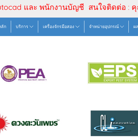
utocad และ พนักงานบัญชี สนใจติดต่อ : ค
หลัก
บริการ
เครื่องจักรมือสอง
จำหน่ายอุปกรณ์
ผ
ัท เอ็กเปร์ทเพสท์ ซิสเต็ม
ผลงานของเรา,งานก่อสร้าง
,
เสาหลัก,ผลงานของเรา,256
2212 ผู้ชม
ไฟฟ้า
,
2110 ผู้ชม
ยู แอนด์ ไอ อาคารเมโ
ูลลิ่งไลน์อินโนเวชั่น64
2564,ยูแอนด์ไอ,การปรับ
ระบบปรับอากาศ
,
2441 ผู้ชม
ซ่อมแซมและบำรุงรักษา
,
ชม