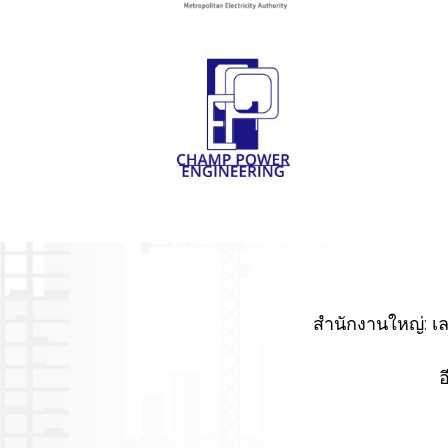
ยริ่ง
กฟนวัดเลียบ
ิ่ง,ผลงาน
2564,ระบบ ไฟฟ้า ,การปรับปรุง
นและวาง
ซ่อมแซมและบำรุงรักษา,การ
ไฟฟ้า
,
2401 ผู้ชม
สำนักงานใหญ่: เล
อ