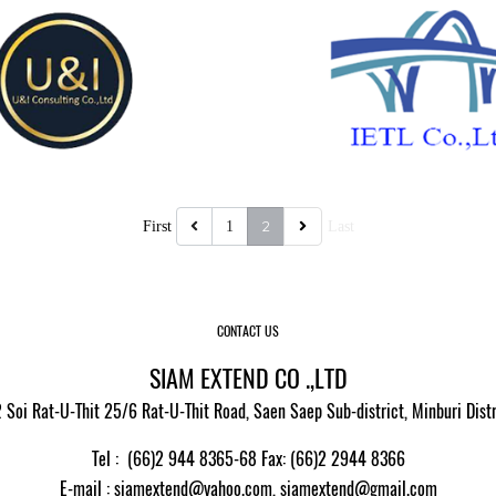
IETL CO.,LTD.
CAL SYSTEM
,
3291 View
2
First
1
Last
CONTACT US
SIAM EXTEND CO .,LTD
 Soi Rat-U-Thit 25/6 Rat-U-Thit Road, Saen Saep Sub-district, Minburi Dis
Tel : (66)2 944 8365-68 Fax: (66)2 2944 8366
E-mail
: siamextend@yahoo.com,
siamextend@gmail.com