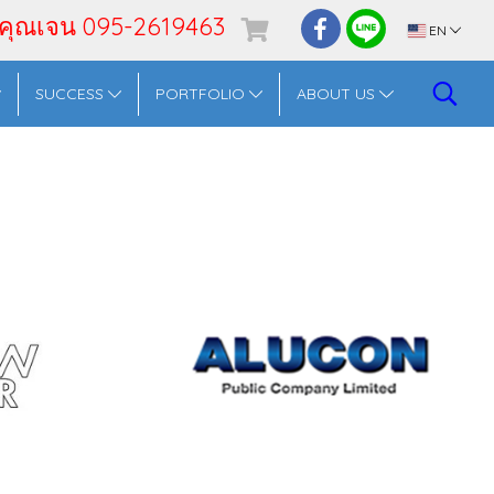
 คุณเจน 095-2619463
EN
SUCCESS
PORTFOLIO
ABOUT US
RING
CAL SYSTEM