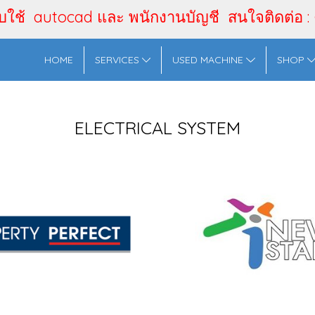
ใช้ autocad และ พนักงานบัญชี สนใจติดต่อ :
HOME
SERVICES
USED MACHINE
SHOP
ELECTRICAL SYSTEM
NEW STAR FROZEN FOODS (THAILAND) CO., LTD.
XENON ENGINEE
FROZENFOOD,SUCCESS
2561,ELECTRICAL
2558,SUCCESS ,ELECTRI
ENOVATION AND M&E PM
,
3416 View
,
2503 View