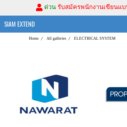
ด่วน
รับสมัครพนักงานเขียนแบบ
SIAM EXTEND
Home
All galleries
ELECTRICAL SYSTEM
PROPERTY PERFECT CO.,LTD.(PUBLIC)
PROPERTY PERFECT,2560,SUCCESS
NEWSTAR 
,ELECTRICAL
,
SYSTEM,UNDERGROUND AND PIPE
,
SYSTEM,R
3745 View