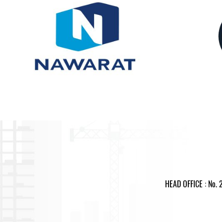
U&I CONSTRUCTION BANGKOK CO.,LTD.
YOU AND I,SUCCESS ,ELECTRICAL
ELECTRI
SYSTEM
,
2632 View
HEAD OFFICE : No. 2