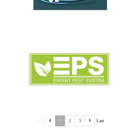
1
First
2
3
Last