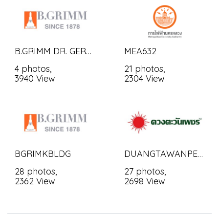
B.GRIMM DR. GERHARD LINK BUILDING CO.,LTD.
MEA632
4 photos,
21 photos,
3940 View
2304 View
BGRIMKBLDG
DUANGTAWANPETCH
28 photos,
27 photos,
2362 View
2698 View