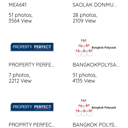
MEA641
SAOLAK DONMUANG AIRPORT
51 photos,
28 photos,
3564 View
2109 View
PROPERTY PERFECT60 P3
BANGKOKPOLYSAC PM
7 photos,
51 photos,
2212 View
4135 View
PROPRTY PERFECT 60 PHASE2
BANGKOK POLYSACK CO.,LTD.